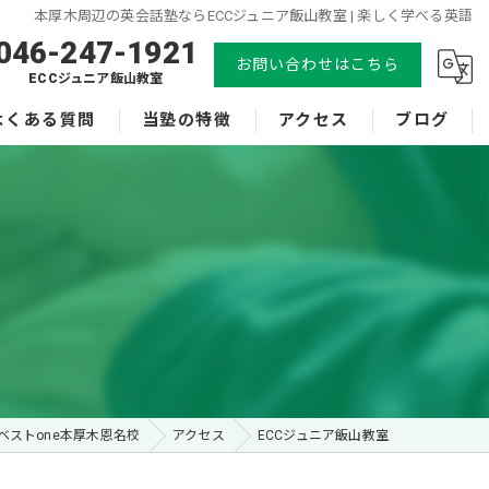
本厚木周辺の英会話塾ならECCジュニア飯山教室 | 楽しく学べる英語
046-247-1921
お問い合わせはこちら
ECCジュニア飯山教室
よくある質問
当塾の特徴
アクセス
ブログ
小学生
ECCベストone本厚木恩名校
中学生
ECCジュニア飯山教室
体験
漫画特集
受験
英会話
ベストone本厚木恩名校
アクセス
ECCジュニア飯山教室