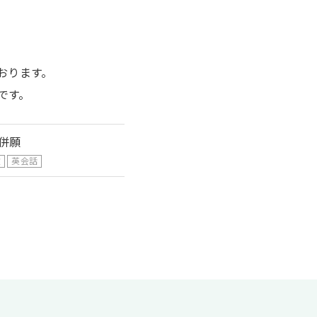
おります。
です。
併願
験
英会話