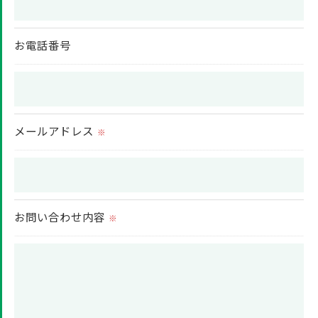
当社では、個人情報の漏洩等がなされないよう、適
切に安全管理対策を実施します。
お電話番号
＜個人情報を与えなかった場合に生じる結果＞
必要な情報を頂けない場合は、それに対応した当社
のサービスをご提供できない場合がございますので
メールアドレス
予めご了承ください。
※
＜個人情報の開示･訂正・削除･利用停止の手続につ
いて＞
お問い合わせ内容
当社では、お客様の個人情報の開示･訂正･削除・利
※
用停止の手続を定めさせて頂いております。
ご本人である事を確認のうえ、対応させて頂きま
す。
個人情報の開示･訂正･削除・利用停止の具体的手続