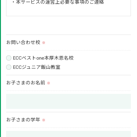
・本サービスの運営上必要な事項のご連絡
＜個人情報の提供について＞
当社ではお客様の同意を得た場合または法令に定め
られた場合を除き、
お問い合わせ校
※
取得した個人情報を第三者に提供することはいたし
ません。
ECCベストone本厚木恩名校
ECCジュニア飯山教室
＜個人情報の委託について＞
お子さまのお名前
※
当社では、利用目的の達成に必要な範囲において、
個人情報を外部に委託する場合があります。
これらの委託先に対しては個人情報保護契約等の措
置をとり、適切な監督を行います。
お子さまの学年
※
＜個人情報の安全管理＞