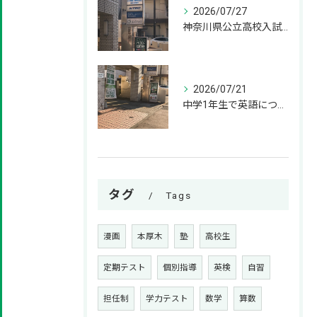
2026/07/27
神奈川県公立高校入試の過去問はいつから解き始めるべきか？
2026/07/21
中学1年生で英語につまずく原因と、基礎を固める解決策
タグ
Tags
漫画
本厚木
塾
高校生
定期テスト
個別指導
英検
自習
担任制
学力テスト
数学
算数