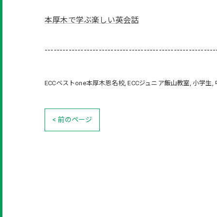
本厚木で学ぶ楽しい英会話
---------------------------------------------------------
ECCベストone本厚木恩名校
ECCジュニア飯山教室
小学生
< 前のページ