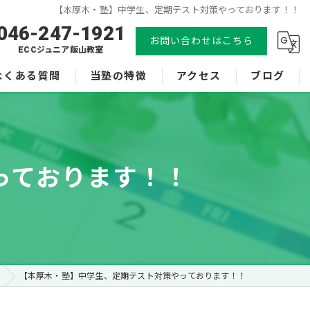
【本厚木・塾】中学生、定期テスト対策やっております！！
046-247-1921
お問い合わせはこちら
ECCジュニア飯山教室
よくある質問
当塾の特徴
アクセス
ブログ
小学生
ECCベストone本厚木恩名校
中学生
ECCジュニア飯山教室
っております！！
体験
漫画特集
受験
英会話
【本厚木・塾】中学生、定期テスト対策やっております！！