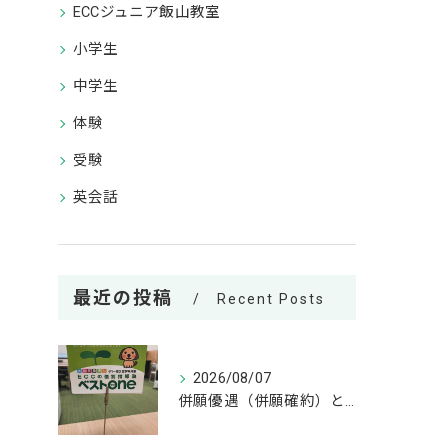
ECCジュニア飯山教室
小学生
中学生
体験
受験
英会話
最近の投稿
Recent Posts
2026/08/07
併願優遇（併願確約）とは？神奈川県の私立高校受験の基礎知識 併願