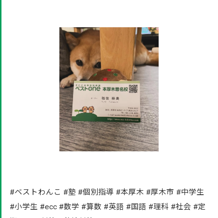
#ベストわんこ #塾 #個別指導 #本厚木 #厚木市 #中学生
#小学生 #ecc #数学 #算数 #英語 #国語 #理科 #社会 #定