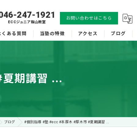
046-247-1921
お問い合わせはこちら
ECCジュニア飯山教室
よくある質問
当塾の特徴
アクセス
ブログ
小学生
ECCベストone本厚木恩名校
中学生
ECCジュニア飯山教室
夏期講習 ...
体験
漫画特集
受験
英会話
ブログ
#個別指導 #塾 #ecc #本厚木 #厚木市 #夏期講習 ...