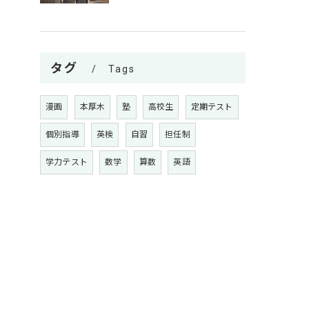
タグ
Tags
漫画
本厚木
塾
高校生
定期テスト
個別指導
英検
自習
担任制
学力テスト
数学
算数
英語