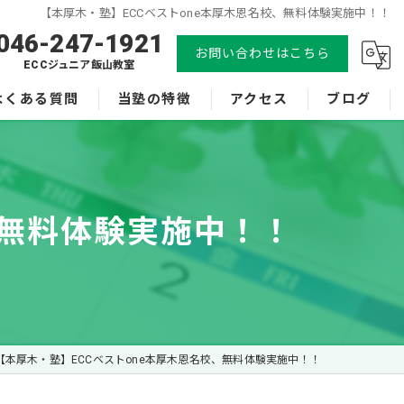
【本厚木・塾】ECCベストone本厚木恩名校、無料体験実施中！！
046-247-1921
お問い合わせはこちら
ECCジュニア飯山教室
よくある質問
当塾の特徴
アクセス
ブログ
小学生
ECCベストone本厚木恩名校
中学生
ECCジュニア飯山教室
、無料体験実施中！！
体験
漫画特集
受験
英会話
【本厚木・塾】ECCベストone本厚木恩名校、無料体験実施中！！