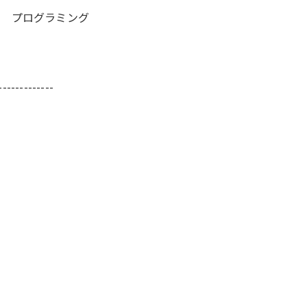
会 プログラミング
-------------