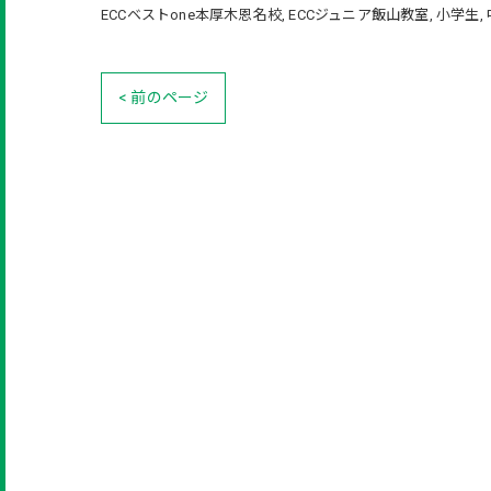
ECCベストone本厚木恩名校
ECCジュニア飯山教室
小学生
< 前のページ