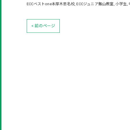
ECCベストone本厚木恩名校
ECCジュニア飯山教室
小学生
< 前のページ