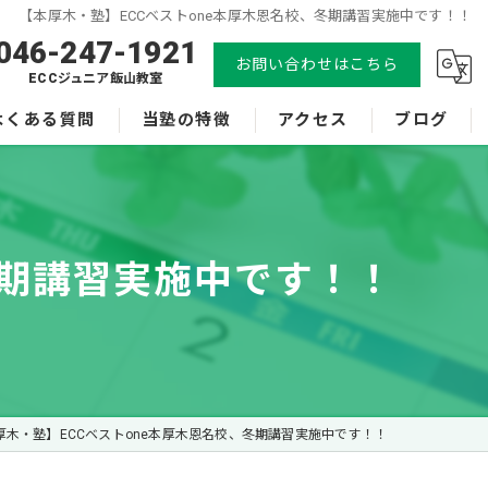
【本厚木・塾】ECCベストone本厚木恩名校、冬期講習実施中です！！
046-247-1921
お問い合わせはこちら
ECCジュニア飯山教室
よくある質問
当塾の特徴
アクセス
ブログ
小学生
ECCベストone本厚木恩名校
中学生
ECCジュニア飯山教室
冬期講習実施中です！！
体験
漫画特集
受験
英会話
厚木・塾】ECCベストone本厚木恩名校、冬期講習実施中です！！