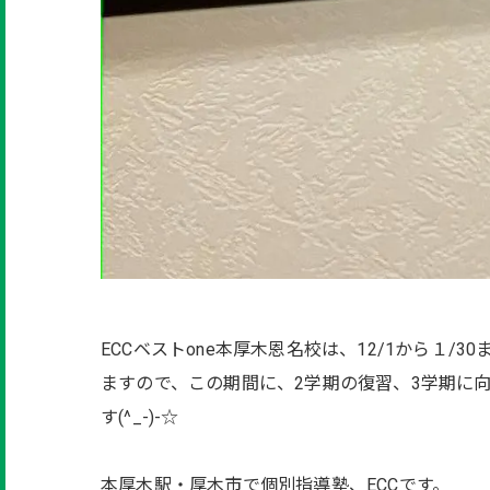
ECCベストone本厚木恩名校は、12/1から１
ますので、この期間に、2学期の復習、3学期に
す(^_-)-☆
本厚木駅・厚木市で個別指導塾、ECCです。